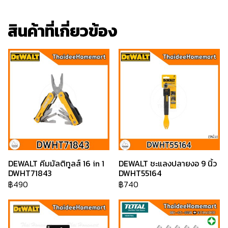
สินค้าที่เกี่ยวข้อง
DEWALT คีมมัลติทูลส์ 16 in 1
DEWALT ชะแลงปลายงอ 9 นิ้ว
DWHT71843
DWHT55164
฿490
฿740