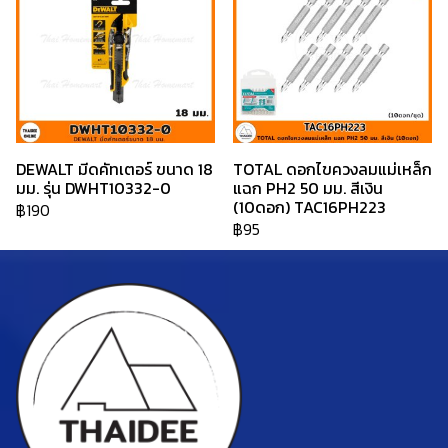
DEWALT มีดคัทเตอร์ ขนาด 18
TOTAL ดอกไขควงลมแม่เหล็ก
มม. รุ่น DWHT10332-0
แฉก PH2 50 มม. สีเงิน
(10ดอก) TAC16PH223
฿190
฿95