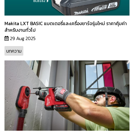
Makita LXT BASIC แบตเตอรี่และเครื่องชาร์จรุ่นใหม่ ราคาคุ้มค่า
สำหรับงานทั่วไป
29 Aug 2025
บทความ