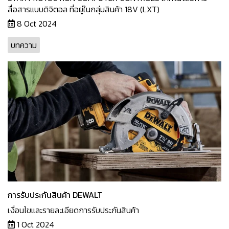
สื่อสารแบบดิจิตอล ที่อยู่ในกลุ่มสินค้า 18V (LXT)
8 Oct 2024
บทความ
การรับประกันสินค้า DEWALT
เงื่อนไขและรายละเอียดการรับประกันสินค้า
1 Oct 2024