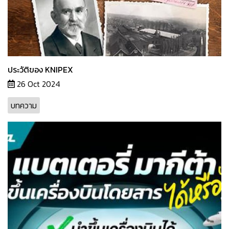
ประวัติของ KNIPEX
26 Oct 2024
บทความ