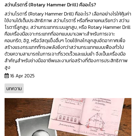
สว่านโรตารี่ (Rotary Hammer Drill) คืออะไร?
สว่านโรตารี่ (Rotary Hammer Drill) คืออะไร? เลือกอย่างไรให้คุ้มค่า
ใช้งานได้เต็มประสิทธิภาพ สว่านโรตารี่ หรือที่หลายคนเรียกว่า สว่าน
โรตารี่ลูกสูบ, สว่านกระแทกระบบลูกสูบ, หรือ Rotary Hammer Drill
คือเครื่องมือเจาะกระแทกที่ออกแบบมาเฉพาะสำหรับการเจาะ
คอนกรีต, อิฐ, หรือวัสดุแข็งอื่นๆ โดยใช้กลไกลูกสูบอัดอากาศเพื่อ
สร้างแรงกระแทกที่ทรงพลังยิ่งกว่าสว่านกระแทกแบบเฟืองทั่วไป
ด้วยความสามารถในการเจาะที่รวดเร็วและแม่นยำ จึงเป็นเครื่องมือ
สำคัญสำหรับช่างมืออาชีพและงานก่อสร้างที่ต้องการประสิทธิภาพ
สูง
16 Apr 2025
บทความ