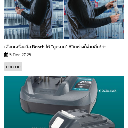
เลือกเครื่องมือ Bosch ให้ "ถูกงาน" ชีวิตช่างก็ง่ายขึ้น! ✨
5 Dec 2025
บทความ