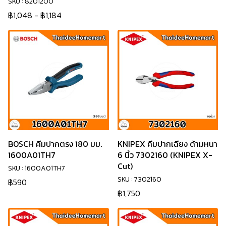
SKU : 8201200
฿1,048
-
฿1,184
BOSCH คีมปากตรง 180 มม.
KNIPEX คีมปากเฉียง ด้ามหนา
1600A01TH7
6 นิ้ว 7302160 (KNIPEX X-
Cut)
SKU : 1600A01TH7
SKU : 7302160
฿590
฿1,750