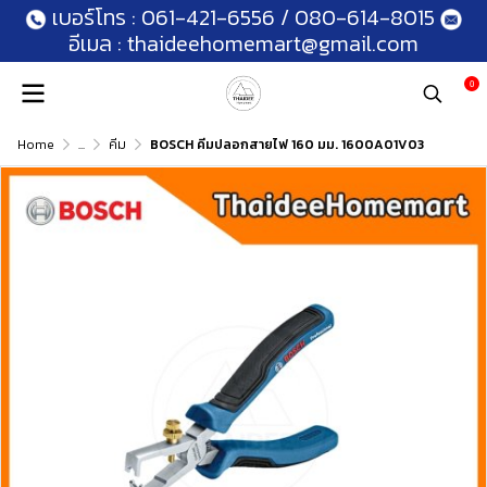
เบอร์โทร :
061-421-6556
/
080-614-8015
อีเมล :
thaideehomemart@gmail.com
0
Home
...
คีม
BOSCH คีมปลอกสายไฟ 160 มม. 1600A01V03