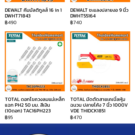
DEWALT คีมมัลติทูลส์ 16 in 1
DEWALT ชะแลงปลายงอ 9 นิ้ว
DWHT71843
DWHT55164
฿490
฿740
TOTAL ดอกไขควงลมแม่เหล็ก
TOTAL มีดตัดสายเคเบิ้ลหุ้ม
แฉก PH2 50 มม. สีเงิน
ฉนวน ปลายโค้ง 7 นิ้ว 1000V
(10ดอก) TAC16PH223
VDE THIDCK1851
฿95
฿470