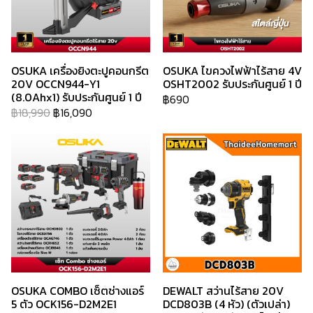
OSUKA เครื่องยิงตะปูคอนกรีต
OSUKA ไขควงไฟฟ้าไร้สาย 4V
20V OCCN944-Y1
OSHT2002 รับประกันศูนย์ 1 ปี
(8.0Ahx1) รับประกันศูนย์ 1 ปี
฿690
฿18,990
฿16,090
OSUKA COMBO เซ็ตช่างแอร์
DEWALT สว่านไร้สาย 20V
5 ตัว OCK156-D2M2E1
DCD803B (4 หัว) (ตัวเปล่า)