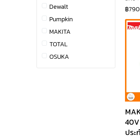
เลื่อยวงเดือนไฟฟ้า
Dewalt
฿790
เลื่อยโซ่ไร้สาย
เครื่องเป่าลมร้อนไฟฟ้า
Pumpkin
เลื่อยองศาไร้สาย โต๊ะ
ทริมเมอร์ไฟฟ้า เร้าเตอร์
MAKITA
เลื่อยองศาไร้สาย
ไฟฟ้า
TOTAL
มัลติทูลส์ไร้สาย
เครื่องขัดกระดาษทราย
OSUKA
ไฟฟ้า
กบไสไม้ไร้สาย
เลื่อยจิ๊กซอว์ไฟฟ้า
ปืนยิงตะปูไร้สาย
โต๊ะเลื่อยองศาไฟฟ้า
เป่าลมร้อนไร้สาย
เครื่องเป่าลมไฟฟ้า
ระดับน้ำเลเซอร์
เครื่องตัด เลื่อย และ
เครื่องดูดฝุ่นไร้สาย
MAKI
อุปกรณ์
สว่านไร้สาย / สว่าน
40V
เครื่องรีดไม้
กระแทกไร้สาย
ประกั