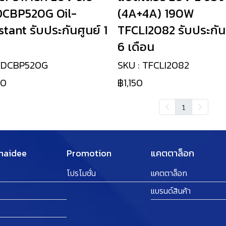
DCBP520G Oil-
(4A+4A) 190W
stant รับประกันศูนย์ 1
TFCLI2082 รับประกัน
6 เดือน
: DCBP520G
SKU : TFCLI2082
30
฿1,150
1
Thaidee
Promotion
แคตตาล็อก
โปรโมชั่น
แคตตาล็อก
แบรนด์สินค้า