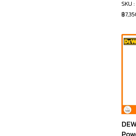
ไขควงไร้สาย/ไขควง
SKU 
กระแทกไร้สาย
฿7,35
เครื่องสกัดไร้สาย
สว่านโรตารี่ไร้สาย
บล็อกกระแทกไร้สาย
ประแจไร้สาย
แบตเตอรี่และแท่นชาร์จ
เร้าเตอร์ไร้สาย ทริมเมอร์
ไร้สาย
เลื่อยจิ๊กซอว์ไร้สาย
เครื่องฉีดน้ำไร้สาย
DEWA
เครื่องเป่าลมไร้สาย
Pow