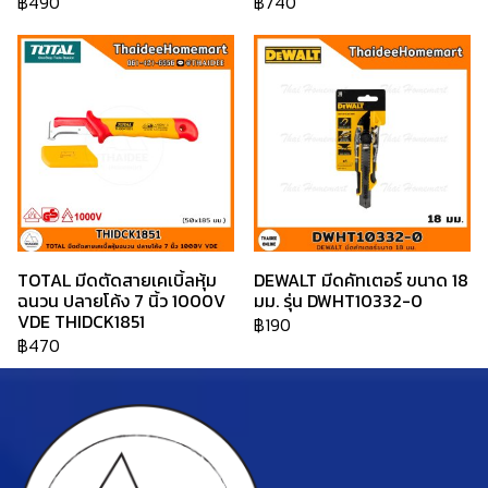
฿490
฿740
TOTAL มีดตัดสายเคเบิ้ลหุ้ม
DEWALT มีดคัทเตอร์ ขนาด 18
ฉนวน ปลายโค้ง 7 นิ้ว 1000V
มม. รุ่น DWHT10332-0
VDE THIDCK1851
฿190
฿470