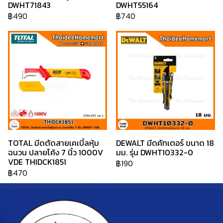
DWHT71843
DWHT55164
฿490
฿740
TOTAL มีดตัดสายเคเบิ้ลหุ้ม
DEWALT มีดคัทเตอร์ ขนาด 18
ฉนวน ปลายโค้ง 7 นิ้ว 1000V
มม. รุ่น DWHT10332-0
VDE THIDCK1851
฿190
฿470