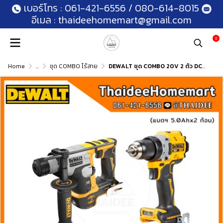
เบอร์โทร :
061-421-6556
/
080-614-8015
อีเมล :
thaideehomemart@gmail.com
0
Home
...
ชุด COMBO ไร้สาย
DEWALT ชุด COMBO 20V 2 ตัว DCK2215P2T (DCD800+DCH172) (5.0Ahx2) รับประกันศูนย์ 3 ปี