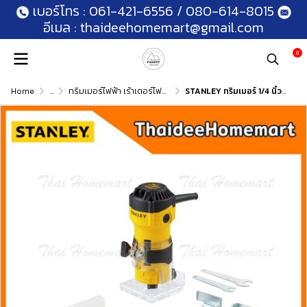
เบอร์โทร :
061-421-6556
/
080-614-8015
อีเมล :
thaideehomemart@gmail.com
0
Home
...
ทริมเมอร์ไฟฟ้า เร้าเตอร์ไฟฟ้า
STANLEY ทริมเมอร์ 1/4 นิ้ว รุ่น ST55 (550วัตต์) รับประกันศูนย์ 2 ปี (ดอกตรง 6 มม.1ดอก)