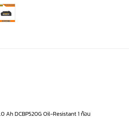
0 Ah DCBP520G Oil-Resistant 1 ก้อน