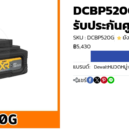
DCBP520G
รับประกันศู
SKU : DCBP520G
ยัง
฿5,430
แบรนด์:
หมวดหมู่:
Dewalt
แชร์