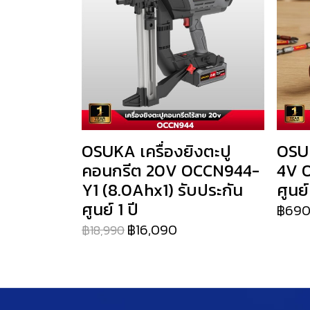
OSUKA เครื่องยิงตะปู
OSUK
คอนกรีต 20V OCCN944-
4V O
Y1 (8.0Ahx1) รับประกัน
ศูนย์
ศูนย์ 1 ปี
฿69
฿16,090
฿18,990