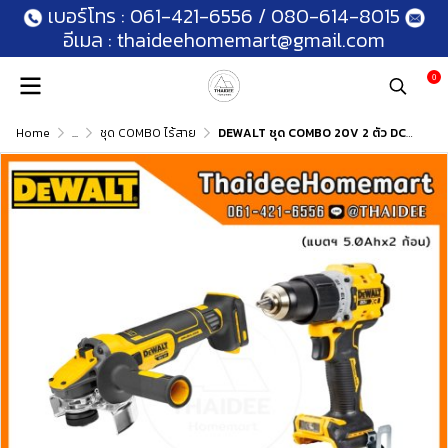
เบอร์โทร :
061-421-6556
/
080-614-8015
อีเมล :
thaideehomemart@gmail.com
0
Home
...
ชุด COMBO ไร้สาย
DEWALT ชุด COMBO 20V 2 ตัว DCK2216P2T (DCD805+DCG409) (5.0Ahx2) รับประกันศูนย์ 3 ปี