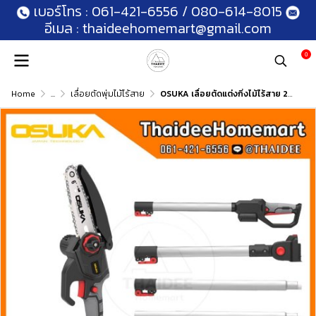
เบอร์โทร :
061-421-6556
/
080-614-8015
อีเมล :
thaideehomemart@gmail.com
0
Home
...
เลื่อยตัดพุ่มไม้ไร้สาย
OSUKA เลื่อยตัดแต่งกิ่งไม้ไร้สาย 20V OCPS426-D1 (2.0Ahx1) รับประกันศูนย์ 6 เดือน