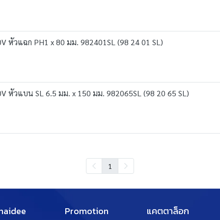
 หัวแฉก PH1 x 80 มม. 982401SL (98 24 01 SL)
 หัวแบน SL 6.5 มม. x 150 มม. 982065SL (98 20 65 SL)
1
Thaidee
Promotion
แคตตาล็อก