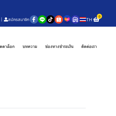
0
TH
สมัครสมาชิก
ตตาล็อก
บทความ
ช่องทางชำระเงิน
ติดต่อเรา