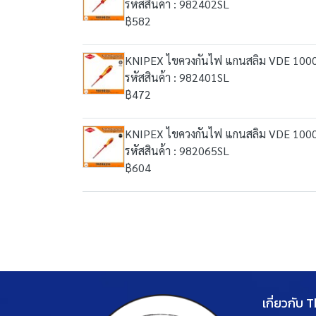
รหัสสินค้า : 982402SL
฿582
KNIPEX ไขควงกันไฟ แกนสลิม VDE 1000V
รหัสสินค้า : 982401SL
฿472
KNIPEX ไขควงกันไฟ แกนสลิม VDE 1000V
รหัสสินค้า : 982065SL
฿604
เกี่ยวกับ 