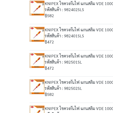
KNIPEX ไขควงกันไฟ แกนสลิม VDE 1000
รหัสสินค้า : 982402SLS
฿582
KNIPEX ไขควงกันไฟ แกนสลิม VDE 1000
รหัสสินค้า : 982401SLS
฿472
KNIPEX ไขควงกันไฟ แกนสลิม VDE 1000V 
รหัสสินค้า : 982501SL
฿472
KNIPEX ไขควงกันไฟ แกนสลิม VDE 1000V 
รหัสสินค้า : 982502SL
฿582
KNIPEX ไขควงกันไฟ แกนสลิม VDE 1000