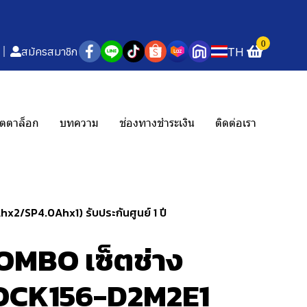
0
TH
สมัครสมาชิก
ตตาล็อก
บทความ
ช่องทางชำระเงิน
ติดต่อเรา
2/SP4.0Ahx1) รับประกันศูนย์ 1 ปี
MBO เซ็ตช่าง
ว OCK156-D2M2E1