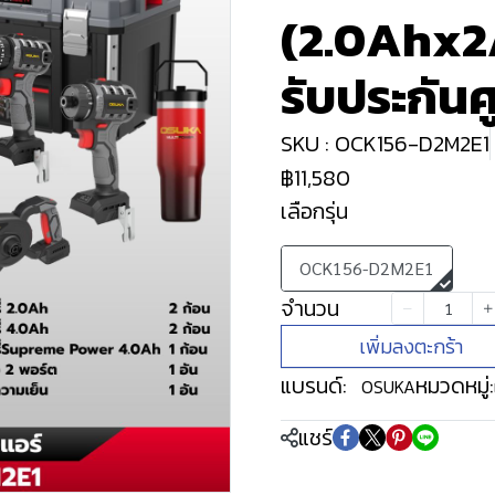
(2.0Ahx2
รับประกันศู
SKU : OCK156-D2M2E1
฿11,580
เลือกรุ่น
OCK156-D2M2E1
จำนวน
เพิ่มลงตะกร้า
แบรนด์:
หมวดหมู่:
OSUKA
แชร์