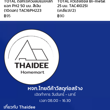
TOTAL ดอกไขควงลมแม่เหล็ก
TOTAL หัวโฮลซอล Bi-metal
แฉก PH2 50 มม. สีเงิน
25 มม. TAC410251
(10ดอก) TAC16PH223
(เกลียว1/2)
฿95
฿90
หจก.ไทยดีค้าวัสดุก่อสร้าง
เปิดทำการ วันจันทร์ - เสาร์
เวลา 08.00 - 16.30
เกี่ยวกับ Thaidee