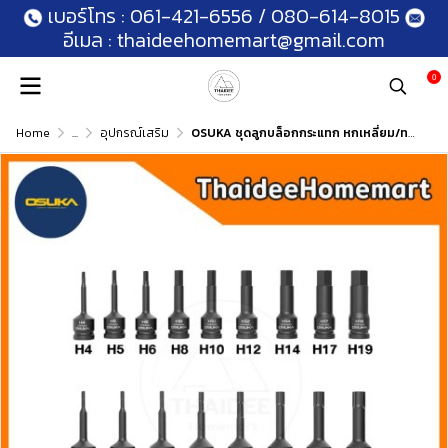
เบอร์โทร :
061-421-6556
/
080-614-8015
อีเมล :
thaideehomemart@gmail.com
0
Home
...
อุปกรณ์เสริม
OSUKA ชุดลูกบล็อกกระแทก หกเหลี่ยม/ทอร์ค 1/2" 19ตัว OSAF3213