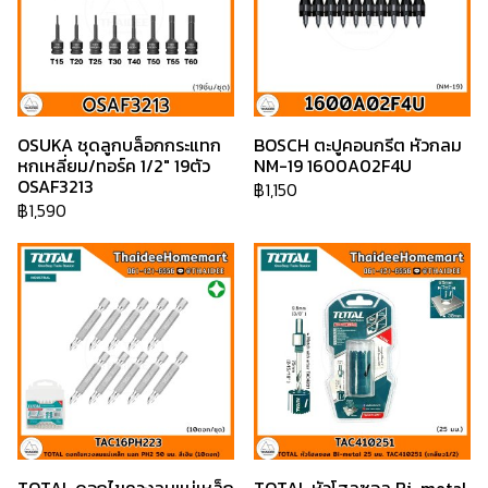
OSUKA ชุดลูกบล็อกกระแทก
BOSCH ตะปูคอนกรีต หัวกลม
หกเหลี่ยม/ทอร์ค 1/2" 19ตัว
NM-19 1600A02F4U
OSAF3213
฿1,150
฿1,590