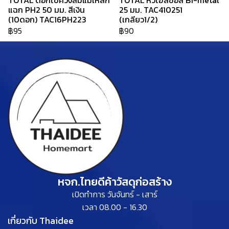
TOTAL ดอกไขควงลมแม่เหล็ก
TOTAL หัวโฮลซอล Bi-metal
แฉก PH2 50 มม. สีเงิน
25 มม. TAC410251
(10ดอก) TAC16PH223
(เกลียว1/2)
฿95
฿90
หจก.ไทยดีค้าวัสดุก่อสร้าง
เปิดทำการ วันจันทร์ - เสาร์
เวลา 08.00 - 16.30
เกี่ยวกับ Thaidee