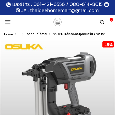
เบอร์โทร :
061-421-6556
/
080-614-8015
อีเมล :
thaideehomemart@gmail.com
0
Home
...
เครื่องมือไร้สาย
OSUKA เครื่องยิงตะปูคอนกรีต 20V OCCN944-Y1 (8.0Ahx1) รับประกันศูนย์ 1 ปี
-15%