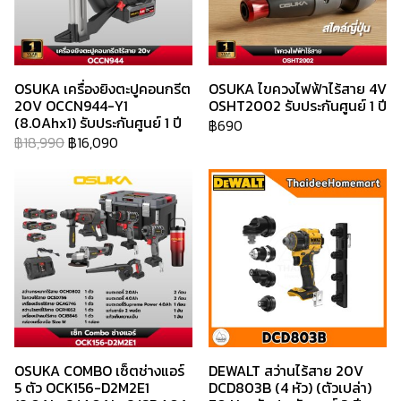
OSUKA เครื่องยิงตะปูคอนกรีต
OSUKA ไขควงไฟฟ้าไร้สาย 4V
20V OCCN944-Y1
OSHT2002 รับประกันศูนย์ 1 ปี
(8.0Ahx1) รับประกันศูนย์ 1 ปี
฿690
฿18,990
฿16,090
OSUKA COMBO เซ็ตช่างแอร์
DEWALT สว่านไร้สาย 20V
5 ตัว OCK156-D2M2E1
DCD803B (4 หัว) (ตัวเปล่า)