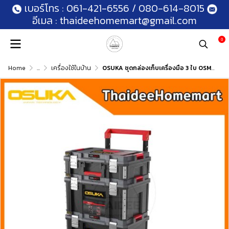
เบอร์โทร :
061-421-6556
/
080-614-8015
อีเมล :
thaideehomemart@gmail.com
0
Home
...
เครื่องใช้ในบ้าน
OSUKA ชุดกล่องเก็บเครื่องมือ 3 ใบ OSMMS23101-05