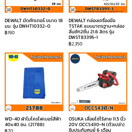
DEWALT มีดคัทเตอร์ ขนาด 18
DEWALT กล่องเครื่องมือ
มม. รุ่น DWHT10332-0
TSTAK แบบมาตรฐาน+กล่อง
ลิ้นชัก2ชิ้น 21.6 ลิตร รุ่น
฿190
DWST83395-1
฿2,350
WD-40 ผ้าไมโครไฟเบอร์สีฟ้า
OSUKA เลื่อยโซ่ไร้สาย 11.5 นิ้ว
40x40 ซม. (21788)
20V OCCS430-N (ตัวเปล่า)
รับประกันศูนย์ 6 เดือน
฿70