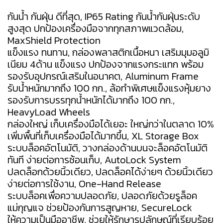
กันน้ำ กันฝุ่น ดีที่สุด, IP65 Rating กันน้ำกันฝุ่นระดับ
สูงสุด ปกป้องเครื่องมือจากทุกสภาพแวดล้อม,
MaxShield Protection
แข็งแรง ทนทาน, กล่องพลาสติกเนื้อหนา เสริมมุมอลูมิ
เนียม 4ด้าน แข็งแรง ปกป้องจากแรงกระแทก พร้อม
รองรับอุปกรณ์เสริมในอนาคต, Aluminum Frame
รับน้ำหนักมากถึง 100 กก., ล้อทำพิเศษแข็งแรงหุ้มยาง
รองรับการบรรทุกน้ำหนักได้มากถึง 100 กก.,
HeavyLoad Wheels
กล่องใหญ่ เก็บเครื่องมือได้เยอะ ใหญ่กว่าในตลาด 10%
เพิ่มพื้นที่เก็บเครื่องมือได้มากขึ้น, XL Storage Box
ระบบล็อคอัตโนมัติ, วางกล่องด้านบนจะล็อคอัตโนมัติ
ทันที ง่ายต่อการซ้อนเก็บ, AutoLock System
ปลดล็อกด้วยนิ้วเดียว, ปลดล็อคได้ง่ายๆ ด้วยนิ้วเดียว
ง่ายต่อการใช้งาน, One-Hand Release
ระบบล็อคเพื่อความปลอดภัย, ปลอดภัยด้วยรูล็อค
แม่กุญแจ ช่วยป้องกันการสูญหาย, SecureLock
ให้ความเป็นมืออาชีพ, ช่วยให้รักษารูปลักษณ์ที่เรียบร้อย