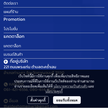
ติดต่อเรา
แผนที่ร้าน
Promotion
โปรโมชั่น
แคตตาล็อก
แคตตาล็อก
แบรนด์สินค้า
ที่อยู่บริษัท
221 ถนนพระแท่น ตำบลตะคร้ำเอน
อำเภอท่ามะกา จังหวัดกาญจนบุรี 71130
เว็บไซต์นี้มีการใช้งานคุกกี้ เพื่อเพิ่มประสิทธิภาพและ
ประสบการณ์ที่ดีในการใช้งานเว็บไซต์ของท่าน ท่านสามารถ
เบอร์โทร
อ่านรายละเอียดเพิ่มเติมได้ที่
นโยบายความเป็นส่วนตัว
และ
061-421-6556, 080-614-8015
นโยบายคุกกี้
อีเมล
ตั้งค่าคุกกี้
ยอมรับทั้งหมด
thaideehomemart@gmail.com