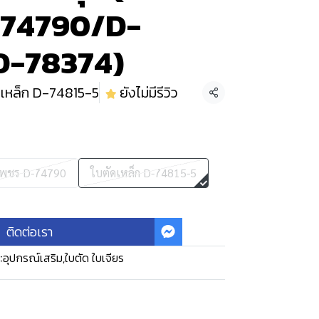
-74790/D-
D-78374)
ดเหล็ก D-74815-5
ยังไม่มีรีวิว
แชร์
เพชร D-74790
ใบตัดเหล็ก D-74815-5
ติดต่อเรา
:
อุปกรณ์เสริม
,
ใบตัด ใบเจียร