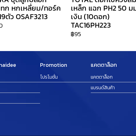
ทก หกเหลี่ยม/ทอร์ค
เหล็ก แฉก PH2 50 มม.
 19ตัว OSAF3213
เงิน (10ดอก)
TAC16PH223
0
฿95
Thaidee
Promotion
แคตตาล็อก
โปรโมชั่น
แคตตาล็อก
แบรนด์สินค้า