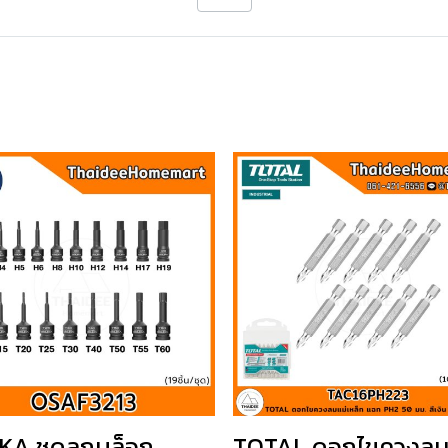
A ชุดลูกบล็อก
TOTAL ดอกไขควงลม