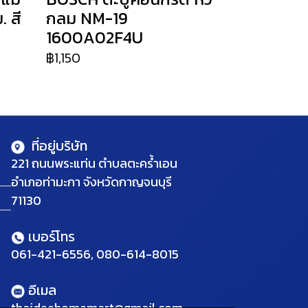
 สี
กลม NM-19
1600A02F4U
฿1,150
ที่อยู่บริษัท
221 ถนนพระแท่น ตำบลตะคร้ำเอน
อำเภอท่ามะกา จังหวัดกาญจนบุรี
71130
เบอร์โทร
061-421-6556, 080-614-8015
อีเมล
thaideehomemart@gmail.com