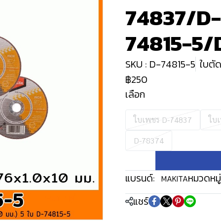
74837/D
74815-5/
SKU : D-74815-5
ใบตั
฿250
เลือก
ใบเพชร D-74837
ใบ
D-78374
แบรนด์:
หมวดหมู่
MAKITA
แชร์