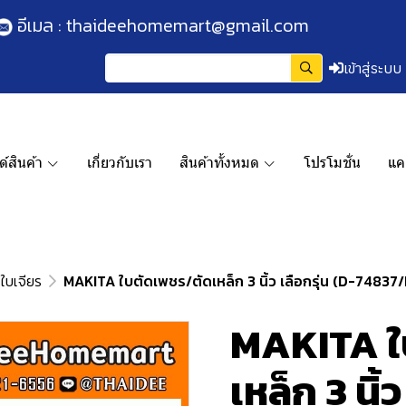
อีเมล :
thaideehomemart@gmail.com
เข้าสู่ระบบ
์สินค้า
เกี่ยวกับเรา
สินค้าทั้งหมด
โปรโมชั่น
แค
 ใบเจียร
MAKITA ใบตัดเพชร/ตัดเหล็ก 3 นิ้ว เลือกรุ่น (D-74
MAKITA ใ
เหล็ก 3 นิ้ว