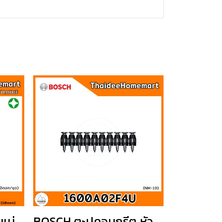
แม่
BOSCH ตะปูคอนกรีต หัว