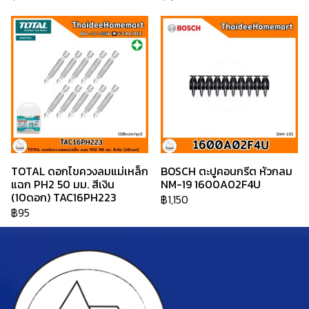
TOTAL ดอกไขควงลมแม่เหล็ก
BOSCH ตะปูคอนกรีต หัวกลม
แฉก PH2 50 มม. สีเงิน
NM-19 1600A02F4U
(10ดอก) TAC16PH223
฿1,150
฿95