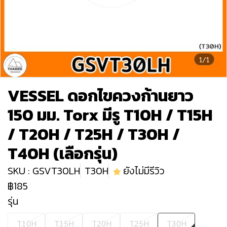
1/1
VESSEL ดอกไขควงก้านยาว
150 มม. Torx มีรู T10H / T15H
/ T20H / T25H / T30H /
T40H (เลือกรุ่น)
SKU : GSVT30LH
T30H
ยังไม่มีรีวิว
฿185
รุ่น
T10H
T15H
T20H
T25H
T30H