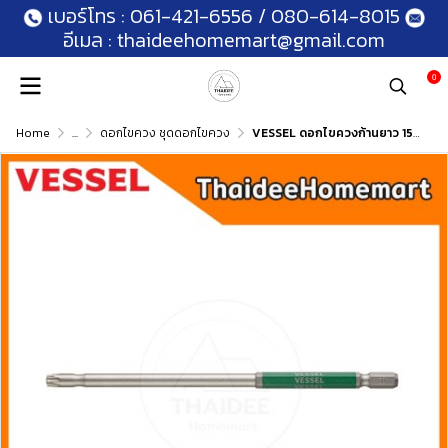
เบอร์โทร :
061-421-6556
/
080-614-8015
อีเมล :
thaideehomemart@gmail.com
0
Home
...
ดอกไขควง ชุดดอกไขควง
VESSEL ดอกไขควงก้านยาว 150 มม. Torx มีรู T10H / T15H / T20H / T25H / T30H / T40H (เลือกรุ่น)