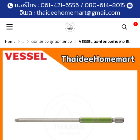
เบอร์โทร :
061-421-6556
/
080-614-8015
อีเมล :
thaideehomemart@gmail.com
0
Home
...
ดอกไขควง ชุดดอกไขควง
VESSEL ดอกไขควงก้านยาว 150 มม. Torx มีรู T10H / T15H / T20H / T25H / T30H / T40H (เลือกรุ่น)