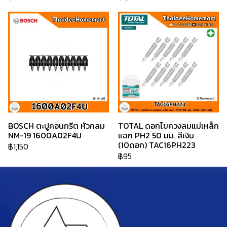
BOSCH ตะปูคอนกรีต หัวกลม
TOTAL ดอกไขควงลมแม่เหล็ก
NM-19 1600A02F4U
แฉก PH2 50 มม. สีเงิน
(10ดอก) TAC16PH223
฿1,150
฿95