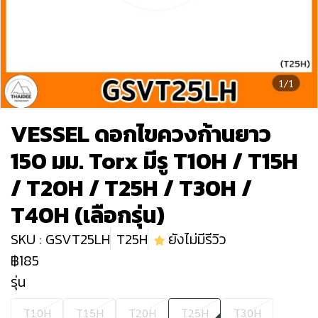
1/1
VESSEL ดอกไขควงก้านยาว
150 มม. Torx มีรู T10H / T15H
/ T20H / T25H / T30H /
T40H (เลือกรุ่น)
SKU : GSVT25LH
T25H
ยังไม่มีรีวิว
฿185
รุ่น
T10H
T15H
T20H
T25H
T30H