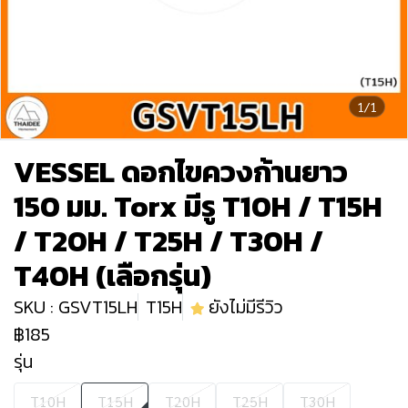
1/1
VESSEL ดอกไขควงก้านยาว
150 มม. Torx มีรู T10H / T15H
/ T20H / T25H / T30H /
T40H (เลือกรุ่น)
SKU : GSVT15LH
T15H
ยังไม่มีรีวิว
฿185
รุ่น
T10H
T15H
T20H
T25H
T30H