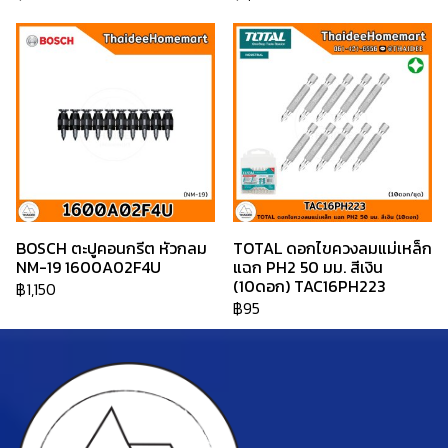
BOSCH ตะปูคอนกรีต หัวกลม
TOTAL ดอกไขควงลมแม่เหล็ก
NM-19 1600A02F4U
แฉก PH2 50 มม. สีเงิน
(10ดอก) TAC16PH223
฿1,150
฿95