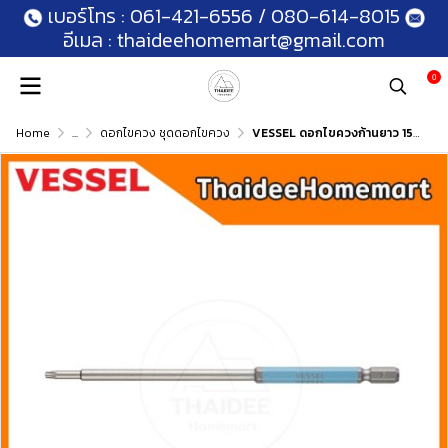
เบอร์โทร :
061-421-6556
/
080-614-8015
อีเมล :
thaideehomemart@gmail.com
0
Home
...
ดอกไขควง ชุดดอกไขควง
VESSEL ดอกไขควงก้านยาว 150 มม. Torx มีรู T10H / T15H / T20H / T25H / T30H / T40H (เลือกรุ่น)