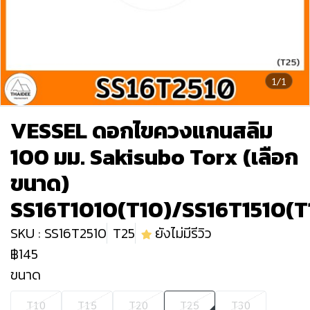
1/1
VESSEL ดอกไขควงแกนสลิม
100 มม. Sakisubo Torx (เลือก
ขนาด)
SS16T1010(T10)/SS16T1510(T
SKU : SS16T2510
T25
ยังไม่มีรีวิว
฿145
ขนาด
T10
T15
T20
T25
T30