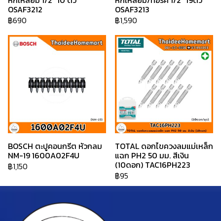
หกเหลี่ยม 1/2" 10 ตัว
หกเหลี่ยม/ทอร์ค 1/2" 19ตัว
OSAF3212
OSAF3213
฿690
฿1,590
BOSCH ตะปูคอนกรีต หัวกลม
TOTAL ดอกไขควงลมแม่เหล็ก
NM-19 1600A02F4U
แฉก PH2 50 มม. สีเงิน
(10ดอก) TAC16PH223
฿1,150
฿95