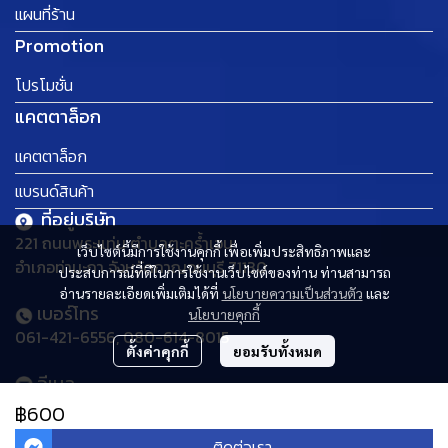
แผนที่ร้าน
Promotion
โปรโมชั่น
แคตตาล็อก
แคตตาล็อก
แบรนด์สินค้า
ที่อยู่บริษัท
221 ถนนพระแท่น ตำบลตะคร้ำเอน
เว็บไซต์นี้มีการใช้งานคุกกี้ เพื่อเพิ่มประสิทธิภาพและ
อำเภอท่ามะกา จังหวัดกาญจนบุรี 71130
ประสบการณ์ที่ดีในการใช้งานเว็บไซต์ของท่าน ท่านสามารถ
อ่านรายละเอียดเพิ่มเติมได้ที่
นโยบายความเป็นส่วนตัว
และ
เบอร์โทร
นโยบายคุกกี้
061-421-6556, 080-614-8015
ตั้งค่าคุกกี้
ยอมรับทั้งหมด
อีเมล
thaideehomemart@gmail.com
฿600
ติดต่อเรา