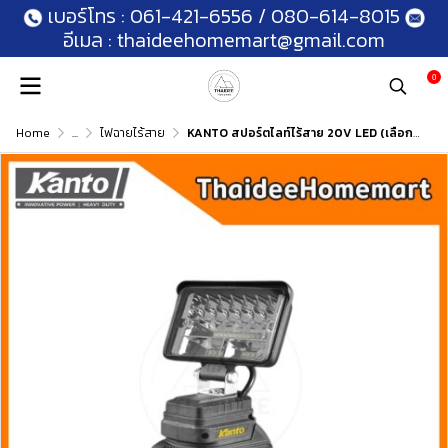
เบอร์โทร :
061-421-6556
/
080-614-8015
อีเมล :
thaideehomemart@gmail.com
0
Home
...
ไฟฉายไร้สาย
KANTO สปอร์ตไลท์ไร้สาย 20V LED (เลือกรุ่น) รับประกันศูนย์ 6 เดือน KT-POWER-LT87(18ดวง)/KT-POWER-LT88(30ดวง)/KT-POWER-LT8