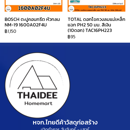
BOSCH ตะปูคอนกรีต หัวกลม
TOTAL ดอกไขควงลมแม่เหล็ก
NM-19 1600A02F4U
แฉก PH2 50 มม. สีเงิน
(10ดอก) TAC16PH223
฿1,150
฿95
หจก.ไทยดีค้าวัสดุก่อสร้าง
เปิดทำการ วันจันทร์ - เสาร์