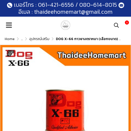
เบอร์โทร :
061-421-6556
/
080-614-8015
อีเมล :
thaideehomemart@gmail.com
0
Home
...
อุปกรณ์เสริม
DOG X-66 กาวยางตราหมา (เลือกขนาด) 8859225706035(200 มล.)/8859225706028(600 มล.)