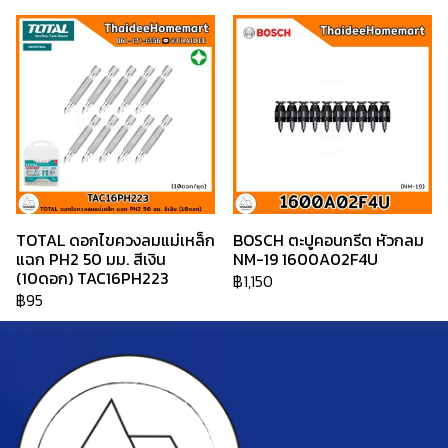
TOTAL ดอกไขควงลมแม่เหล็ก
BOSCH ตะปูคอนกรีต หัวกลม
แฉก PH2 50 มม. สีเงิน
NM-19 1600A02F4U
(10ดอก) TAC16PH223
฿1,150
฿95