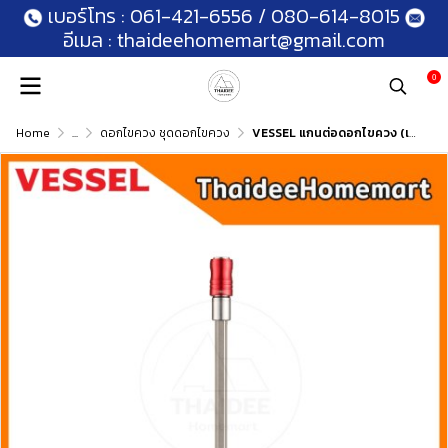
เบอร์โทร :
061-421-6556
/
080-614-8015
อีเมล :
thaideehomemart@gmail.com
0
Home
...
ดอกไขควง ชุดดอกไขควง
VESSEL แกนต่อดอกไขควง (เลือกขนาด) EXH-100/EXH-150/EXH-200/EXH-250