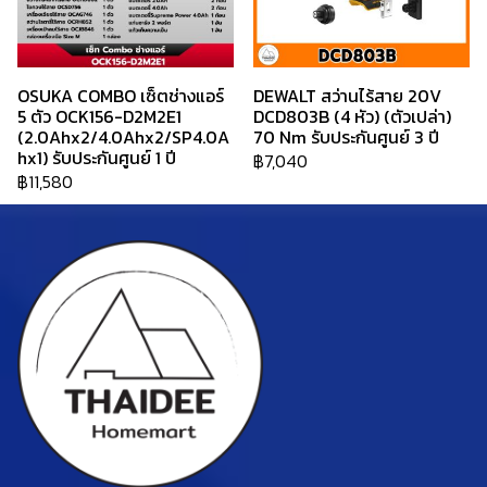
OSUKA COMBO เซ็ตช่างแอร์
DEWALT สว่านไร้สาย 20V
5 ตัว OCK156-D2M2E1
DCD803B (4 หัว) (ตัวเปล่า)
(2.0Ahx2/4.0Ahx2/SP4.0A
70 Nm รับประกันศูนย์ 3 ปี
hx1) รับประกันศูนย์ 1 ปี
฿7,040
฿11,580