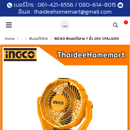
เบอร์โทร :
061-421-6556
/
080-614-8015
อีเมล :
thaideehomemart@gmail.com
0
Home
...
พัมลมไร้สาย
INCGO พัดลมไร้สาย 7 นิ้ว 20V CFALI2007 (ตัวเปล่า) รับประกันศูนย์ 2 ปี