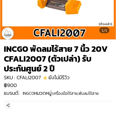
1/1
INCGO พัดลมไร้สาย 7 นิ้ว 20V
CFALI2007 (ตัวเปล่า) รับ
ประกันศูนย์ 2 ปี
SKU : CFALI2007
ยังไม่มีรีวิว
฿900
แบรนด์:
หมวดหมู่:
INGCO
เครื่องมือไร้สาย
,
พัมลมไร้สาย
แชร์