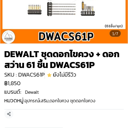
1/7
DEWALT ชุดดอกไขควง + ดอก
สว่าน 61 ชิ้น DWACS61P
SKU : DWACS61P
ยังไม่มีรีวิว
฿1,850
แบรนด์:
Dewalt
หมวดหมู่:
อุปกรณ์เสริม
,
ดอกไขควง ชุดดอกไขควง
แชร์