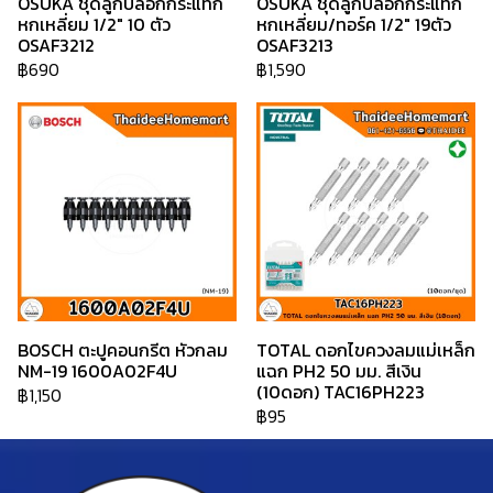
OSUKA ชุดลูกบล็อกกระแทก
OSUKA ชุดลูกบล็อกกระแทก
หกเหลี่ยม 1/2" 10 ตัว
หกเหลี่ยม/ทอร์ค 1/2" 19ตัว
OSAF3212
OSAF3213
฿690
฿1,590
BOSCH ตะปูคอนกรีต หัวกลม
TOTAL ดอกไขควงลมแม่เหล็ก
NM-19 1600A02F4U
แฉก PH2 50 มม. สีเงิน
(10ดอก) TAC16PH223
฿1,150
฿95