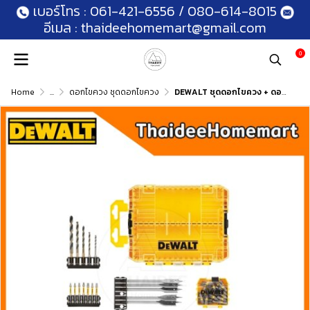
เบอร์โทร :
061-421-6556
/
080-614-8015
อีเมล :
thaideehomemart@gmail.com
0
Home
...
ดอกไขควง ชุดดอกไขควง
DEWALT ชุดดอกไขควง + ดอกสว่าน 61 ชิ้น DWACS61P