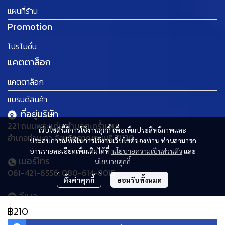
แผนที่ร้าน
Promotion
โปรโมชั่น
แคตตาล็อก
แคตตาล็อก
แบรนด์สินค้า
ที่อยู่บริษัท
221 ถนนพระแท่น ตำบลตะคร้ำเอน
เว็บไซต์นี้มีการใช้งานคุกกี้ เพื่อเพิ่มประสิทธิภาพและ
อำเภอท่ามะกา จังหวัดกาญจนบุรี 71130
ประสบการณ์ที่ดีในการใช้งานเว็บไซต์ของท่าน ท่านสามารถ
อ่านรายละเอียดเพิ่มเติมได้ที่
นโยบายความเป็นส่วนตัว
และ
เบอร์โทร
นโยบายคุกกี้
061-421-6556, 080-614-8015
ตั้งค่าคุกกี้
ยอมรับทั้งหมด
อีเมล
thaideehomemart@gmail.com
฿210