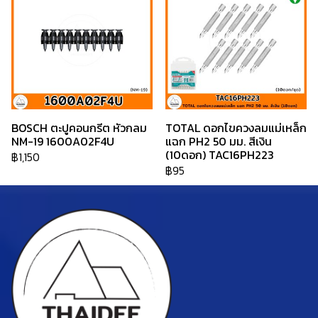
BOSCH ตะปูคอนกรีต หัวกลม
TOTAL ดอกไขควงลมแม่เหล็ก
NM-19 1600A02F4U
แฉก PH2 50 มม. สีเงิน
(10ดอก) TAC16PH223
฿1,150
฿95