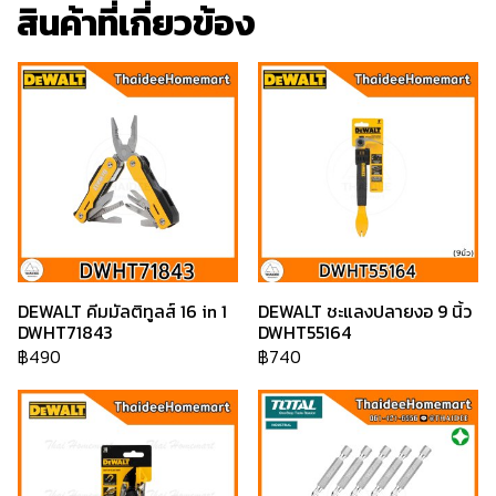
สินค้าที่เกี่ยวข้อง
DEWALT คีมมัลติทูลส์ 16 in 1
DEWALT ชะแลงปลายงอ 9 นิ้ว
DWHT71843
DWHT55164
฿490
฿740