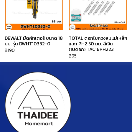
DEWALT มีดคัทเตอร์ ขนาด 18
TOTAL ดอกไขควงลมแม่เหล็ก
มม. รุ่น DWHT10332-0
แฉก PH2 50 มม. สีเงิน
(10ดอก) TAC16PH223
฿190
฿95