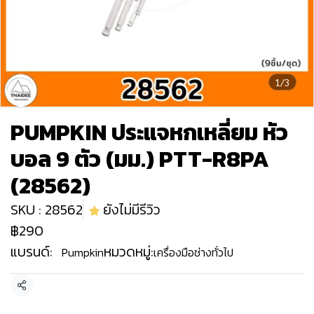
1/3
PUMPKIN ประแจหกเหลี่ยม หัว
บอล 9 ตัว (มม.) PTT-R8PA
(28562)
SKU : 28562
ยังไม่มีรีวิว
฿290
แบรนด์:
หมวดหมู่:
Pumpkin
เครื่องมือช่างทั่วไป
แชร์