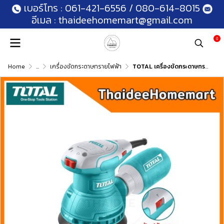
เบอร์โทร :
061-421-6556
/
080-614-8015
อีเมล :
thaideehomemart@gmail.com
0
Home
...
เครื่องขัดกระดาษทรายไฟฟ้า
TOTAL เครื่องขัดกระดาษทรายกลม 5 นิ้ว มีถุงเก็บฝุ่น TF2131256 (320W) รับประกันศูนย์ 1 ปี