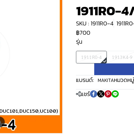
1911R0-4
SKU : 1911R0-4
1911R0
฿700
รุ่น
1911R0-4
1913K4-9
แบรนด์:
หมวดหมู่
MAKITA
แชร์
m