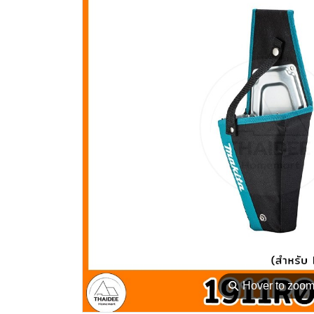
⚲
Hover to zoo