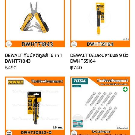
DEWALT คีมมัลติทูลส์ 16 in 1
DEWALT ชะแลงปลายงอ 9 นิ้ว
DWHT71843
DWHT55164
฿490
฿740