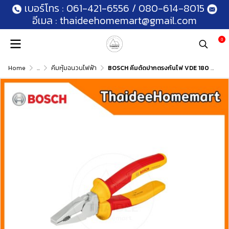
เบอร์โทร :
061-421-6556
/
080-614-8015
อีเมล :
thaideehomemart@gmail.com
0
Home
...
คีมหุ้มฉนวนไฟฟ้า
BOSCH คีมตัดปากตรงกันไฟ VDE 180 มม. 1600A02NE1