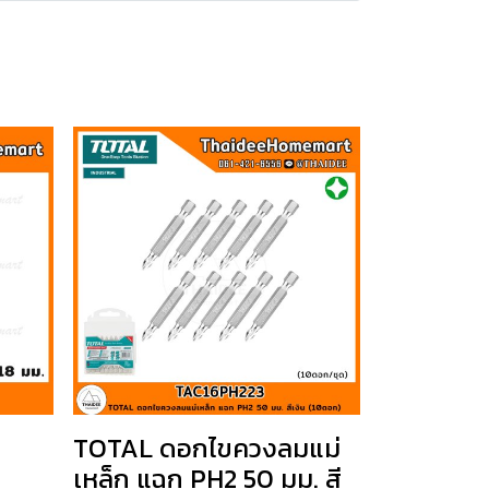
TOTAL ดอกไขควงลมแม่
เหล็ก แฉก PH2 50 มม. สี