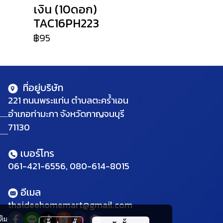
เงิน (10ดอก)
TAC16PH223
฿95
ที่อยู่บริษัท
221 ถนนพระแท่น ตำบลตะคร้ำเอน
อำเภอท่ามะกา จังหวัดกาญจนบุรี
71130
เบอร์โทร
061-421-6556, 080-614-8015
อีเมล
thaideehomemart@gmail.com
ติม