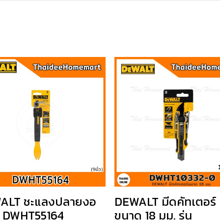
ALT ชะแลงปลายงอ
DEWALT มีดคัทเตอร์
้ว DWHT55164
ขนาด 18 มม. รุ่น