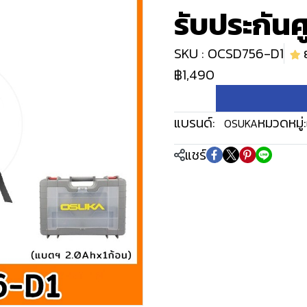
รับประกันศ
SKU : OCSD756-D1
฿1,490
แบรนด์:
หมวดหมู่:
OSUKA
แชร์