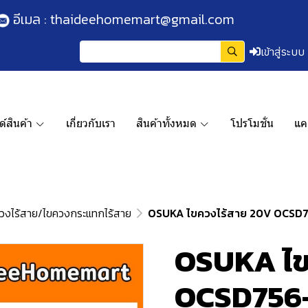
อีเมล :
thaideehomemart@gmail.com
เข้าสู่ระบบ
์สินค้า
เกี่ยวกับเรา
สินค้าทั้งหมด
โปรโมชั่น
แค
วงไร้สาย/ไขควงกระแทกไร้สาย
OSUKA ไขควงไร้สาย 20V OCSD756
OSUKA ไข
OCSD756-