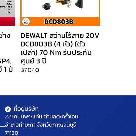
่าง
DEWALT สว่านไร้สาย 20V
DCD803B (4 หัว) (ตัว
เปล่า) 70 Nm รับประกัน
SP4.
ศูนย์ 3 ปี
 1 ปี
฿7,040
ที่อยู่บริษัท
221 ถนนพระแท่น ตำบลตะคร้ำเอน
อำเภอท่ามะกา จังหวัดกาญจนบุรี
71130