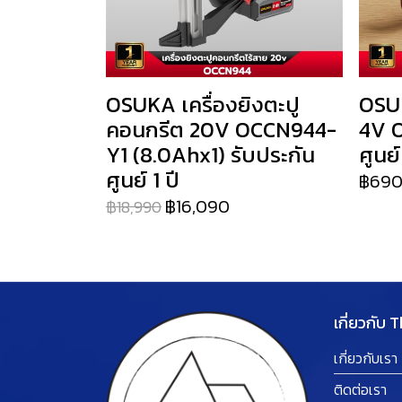
OSUKA เครื่องยิงตะปู
OSUK
คอนกรีต 20V OCCN944-
4V O
Y1 (8.0Ahx1) รับประกัน
ศูนย์
ศูนย์ 1 ปี
฿69
฿16,090
฿18,990
เกี่ยวกับ 
เกี่ยวกับเรา
ติดต่อเรา