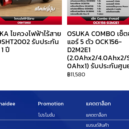
A ไขควงไฟฟ้าไร้สาย
OSUKA COMBO เซ็ตช
SHT2002 รับประกัน
แอร์ 5 ตัว OCK156-
 1 ปี
D2M2E1
(2.0Ahx2/4.0Ahx2/
0
0Ahx1) รับประกันศูนย์
฿11,580
Thaidee
Promotion
แคตตาล็อก
โปรโมชั่น
แคตตาล็อก
แบรนด์สินค้า