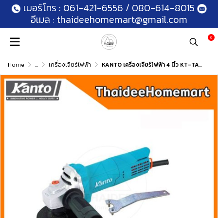
เบอร์โทร :
061-421-6556
/
080-614-8015
อีเมล :
thaideehomemart@gmail.com
0
Home
...
เครื่องเจียร์ไฟฟ้า
KANTO เครื่องเจียร์ไฟฟ้า 4 นิ้ว KT-TANK-95 (750W) รับประกันศูนย์ 6 เดือน