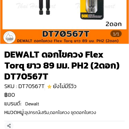
1/1
DEWALT ดอกไขควง Flex
Torq ยาว 89 มม. PH2 (2ดอก)
DT70567T
SKU : DT70567T
ยังไม่มีรีวิว
฿80
แบรนด์:
Dewalt
หมวดหมู่:
อุปกรณ์เสริม
,
ดอกไขควง ชุดดอกไขควง
แชร์