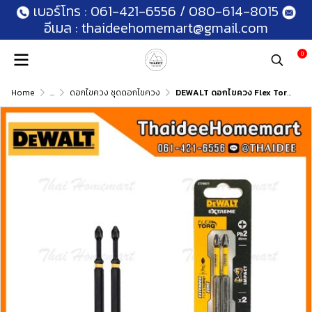
เบอร์โทร :
061-421-6556
/
080-614-8015
อีเมล :
thaideehomemart@gmail.com
0
Home
...
ดอกไขควง ชุดดอกไขควง
DEWALT ดอกไขควง Flex Torq ยาว 89 มม. PH2 (2ดอก) DT70567T