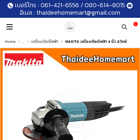
เบอร์โทร :
061-421-6556
/
080-614-8015
อีเมล :
thaideehomemart@gmail.com
0
Home
...
เครื่องเจียร์ไฟฟ้า
MAKITA เครื่องเจียรไฟฟ้า 4 นิ้ว สวิตซ์ท้าย GA4031 (720W) รับประกัน 2 ปี