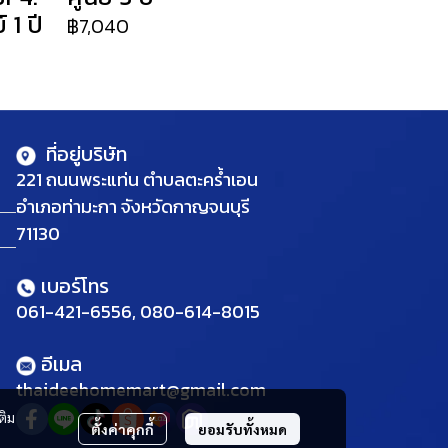
 1 ปี
฿7,040
ที่อยู่บริษัท
221 ถนนพระแท่น ตำบลตะคร้ำเอน
อำเภอท่ามะกา จังหวัดกาญจนบุรี
71130
เบอร์โทร
061-421-6556, 080-614-8015
อีเมล
thaideehomemart@gmail.com
ติม
ตั้งค่าคุกกี้
ยอมรับทั้งหมด