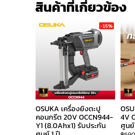
สินค้าที่เกี่ยวข้อง
-15%
OSUKA เครื่องยิงตะปู
OSUK
คอนกรีต 20V OCCN944-
4V O
Y1 (8.0Ahx1) รับประกัน
ศูนย์
ศูนย์ 1 ปี
฿69