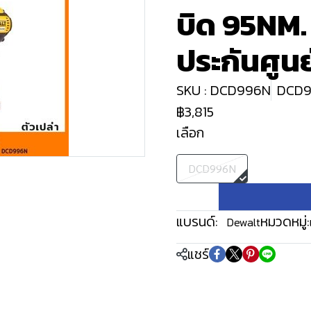
บิด 95NM. (
ประกันศูนย์
SKU : DCD996N
DCD
฿3,815
เลือก
DCD996N
แบรนด์:
หมวดหมู่:
Dewalt
แชร์