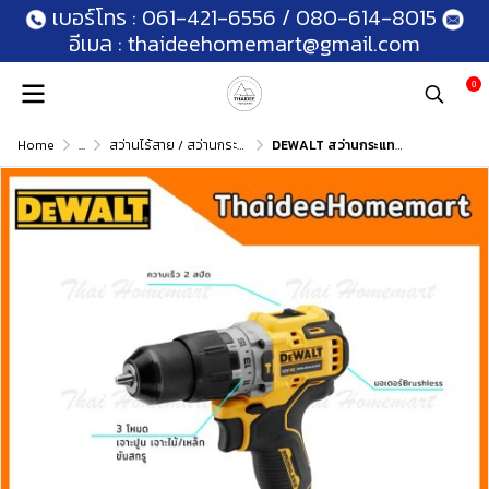
เบอร์โทร :
061-421-6556
/
080-614-8015
อีเมล :
thaideehomemart@gmail.com
0
Home
...
สว่านไร้สาย / สว่านกระแทกไร้สาย
DEWALT สว่านกระแทกไร้สาย 12V รุ่น DCD706N Brushless(ตัวเปล่า) รับประกันศูนย์ 3 ปี