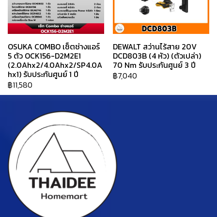
OSUKA COMBO เซ็ตช่างแอร์
DEWALT สว่านไร้สาย 20V
5 ตัว OCK156-D2M2E1
DCD803B (4 หัว) (ตัวเปล่า)
(2.0Ahx2/4.0Ahx2/SP4.0A
70 Nm รับประกันศูนย์ 3 ปี
hx1) รับประกันศูนย์ 1 ปี
฿7,040
฿11,580