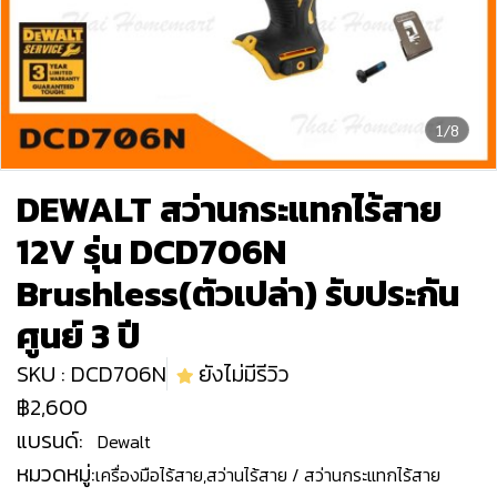
1/8
DEWALT สว่านกระแทกไร้สาย
12V รุ่น DCD706N
Brushless(ตัวเปล่า) รับประกัน
ศูนย์ 3 ปี
SKU : DCD706N
ยังไม่มีรีวิว
฿2,600
แบรนด์:
Dewalt
หมวดหมู่:
เครื่องมือไร้สาย
,
สว่านไร้สาย / สว่านกระแทกไร้สาย