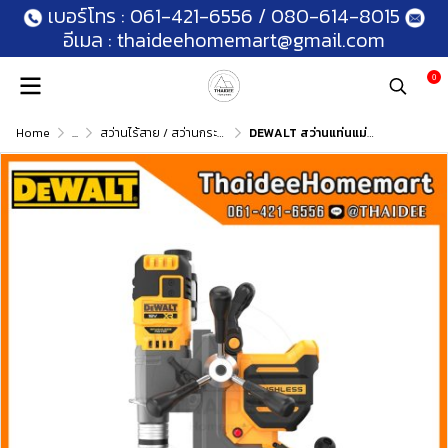
เบอร์โทร :
061-421-6556
/
080-614-8015
อีเมล :
thaideehomemart@gmail.com
0
Home
...
สว่านไร้สาย / สว่านกระแทกไร้สาย
DEWALT สว่านแท่นแม่เหล็กไร้สาย 20V DCD1623N (ตัวเปล่า) รับประกันศูนย์ 3 ปี