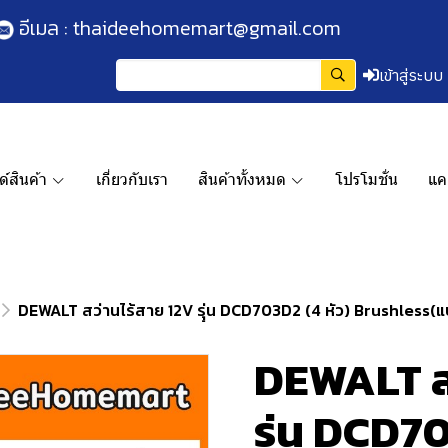
อีเมล :
thaideehomemart@gmail.com
เข้าสู่ระบบ
์สินค้า
เกี่ยวกับเรา
สินค้าทั้งหมด
โปรโมชั่น
แค
DEWALT สว่านไร้สาย 12V รุุ่น DCD703D2 (4 หัว) Brushless(แบ
DEWALT สว
รุุ่น DCD7