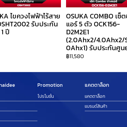
A ไขควงไฟฟ้าไร้สาย
OSUKA COMBO เซ็ตช
SHT2002 รับประกัน
แอร์ 5 ตัว OCK156-
 1 ปี
D2M2E1
(2.0Ahx2/4.0Ahx2/
0
0Ahx1) รับประกันศูนย์
฿11,580
Thaidee
Promotion
แคตตาล็อก
โปรโมชั่น
แคตตาล็อก
แบรนด์สินค้า