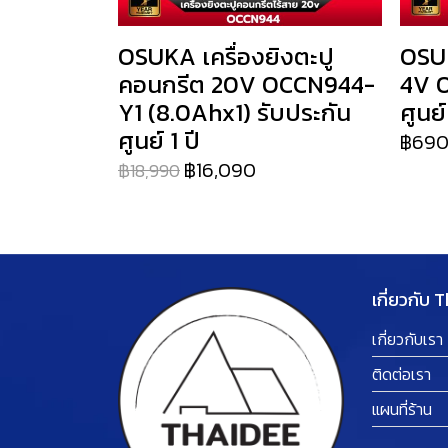
OSUKA เครื่องยิงตะปู
OSUK
คอนกรีต 20V OCCN944-
4V O
Y1 (8.0Ahx1) รับประกัน
ศูนย์
ศูนย์ 1 ปี
฿69
฿16,090
฿18,990
เกี่ยวกับ 
เกี่ยวกับเรา
ติดต่อเรา
แผนที่ร้าน