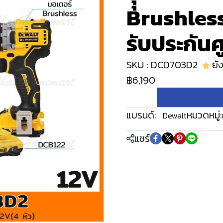
Brushles
รับประกันศู
SKU : DCD703D2
ยัง
฿6,190
แบรนด์:
หมวดหมู่:
Dewalt
แชร์