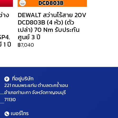
่าง
DEWALT สว่านไร้สาย 20V
DCD803B (4 หัว) (ตัว
เปล่า) 70 Nm รับประกัน
SP4.
ศูนย์ 3 ปี
 1 ปี
฿7,040
ที่อยู่บริษัท
221 ถนนพระแท่น ตำบลตะคร้ำเอน
อำเภอท่ามะกา จังหวัดกาญจนบุรี
71130
เบอร์โทร