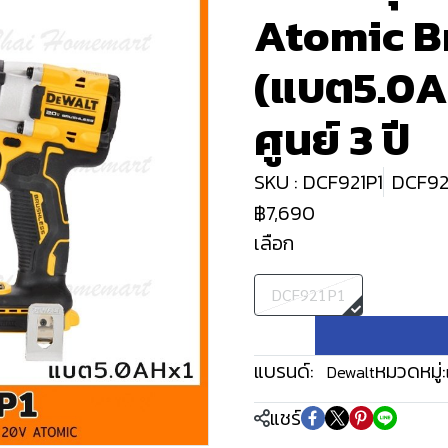
Atomic B
(แบต5.0Ah
ศูนย์ 3 ปี
SKU : DCF921P1
DCF92
฿7,690
เลือก
DCF921P1
แบรนด์:
หมวดหมู่:
Dewalt
แชร์