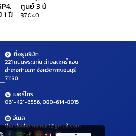
SP4.
ศูนย์ 3 ปี
 1 ปี
฿7,040
ที่อยู่บริษัท
221 ถนนพระแท่น ตำบลตะคร้ำเอน
อำเภอท่ามะกา จังหวัดกาญจนบุรี
71130
เบอร์โทร
061-421-6556, 080-614-8015
อีเมล
thaideehomemart@gmail.com
ติม