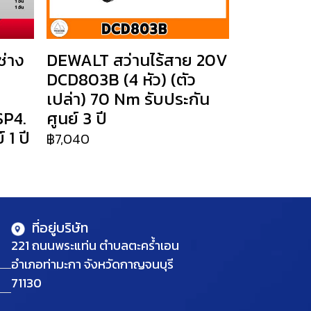
่าง
DEWALT สว่านไร้สาย 20V
DCD803B (4 หัว) (ตัว
เปล่า) 70 Nm รับประกัน
SP4.
ศูนย์ 3 ปี
 1 ปี
฿7,040
ที่อยู่บริษัท
221 ถนนพระแท่น ตำบลตะคร้ำเอน
อำเภอท่ามะกา จังหวัดกาญจนบุรี
71130