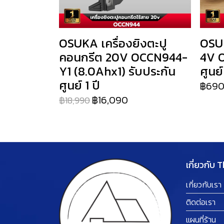
OSUKA เครื่องยิงตะปู
OSUK
คอนกรีต 20V OCCN944-
4V O
Y1 (8.0Ahx1) รับประกัน
ศูนย์
ศูนย์ 1 ปี
฿69
฿16,090
฿18,990
เกี่ยวกับ 
เกี่ยวกับเรา
ติดต่อเรา
แผนที่ร้าน