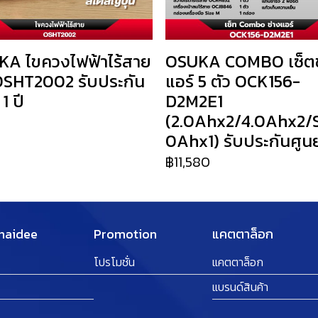
A ไขควงไฟฟ้าไร้สาย
OSUKA COMBO เซ็ตช
SHT2002 รับประกัน
แอร์ 5 ตัว OCK156-
 1 ปี
D2M2E1
(2.0Ahx2/4.0Ahx2/
0
0Ahx1) รับประกันศูนย์
฿11,580
Thaidee
Promotion
แคตตาล็อก
โปรโมชั่น
แคตตาล็อก
แบรนด์สินค้า