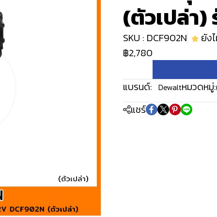
(ตัวเปล่า) 
SKU : DCF902N
ยังไม
฿2,780
แบรนด์:
หมวดหมู่:
Dewalt
แชร์