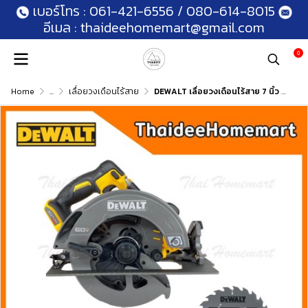
เบอร์โทร :
061-421-6556
/
080-614-8015
อีเมล :
thaideehomemart@gmail.com
0
Home
...
เลื่อยวงเดือนไร้สาย
DEWALT เลื่อยวงเดือนไร้สาย 7 นิ้ว 60V รุ่น DCS578N (ตัวเปล่า) รับประกัน 3 ปี