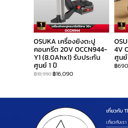
OSUKA เครื่องยิงตะปู
OSUK
คอนกรีต 20V OCCN944-
4V O
Y1 (8.0Ahx1) รับประกัน
ศูนย์
ศูนย์ 1 ปี
฿69
฿16,090
฿18,990
เกี่ยวกับ 
เกี่ยวกับเรา