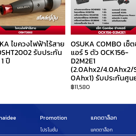
A ไขควงไฟฟ้าไร้สาย
OSUKA COMBO เซ็ตช
SHT2002 รับประกัน
แอร์ 5 ตัว OCK156-
 1 ปี
D2M2E1
(2.0Ahx2/4.0Ahx2/
0
0Ahx1) รับประกันศูนย์
฿11,580
Thaidee
Promotion
แคตตาล็อก
โปรโมชั่น
แคตตาล็อก