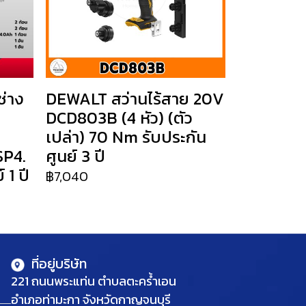
่าง
DEWALT สว่านไร้สาย 20V
DCD803B (4 หัว) (ตัว
เปล่า) 70 Nm รับประกัน
SP4.
ศูนย์ 3 ปี
 1 ปี
฿7,040
ที่อยู่บริษัท
221 ถนนพระแท่น ตำบลตะคร้ำเอน
อำเภอท่ามะกา จังหวัดกาญจนบุรี