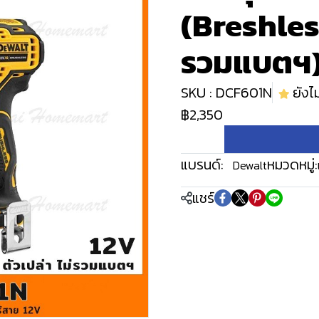
(Breshless
รวมแบตฯ) 
SKU : DCF601N
ยังไม
฿2,350
แบรนด์:
หมวดหมู่:
Dewalt
แชร์