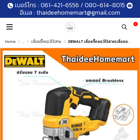
เบอร์โทร :
061-421-6556
/
080-614-8015
อีเมล :
thaideehomemart@gmail.com
0
Home
...
เลื่อยจิ๊กซอว์ไร้สาย
DEWALT เลื่อยจิ๊กซอว์ไร้สาย(เลื่อยฉลุ) 20V. รุ่น DCS334B Brushless (ตัวเปล่า) รับประกันศูนย์ 3 ปี